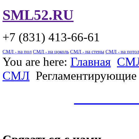
SML52.RU
+7 (831)
413-66-61
СМЛ - на пол
СМЛ - на цоколь
СМЛ - на стены
СМЛ - на пото
You are here:
Главная
СМ
СМЛ
Регламентирующие
СМЛ по 